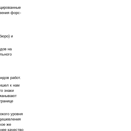
ицированные
вения форс-
бюро) и
одов на
ельного
идов работ.
ришел к нам
то знаки
бманывают
транице
окого уровня
удешевления
кое же
днее качество