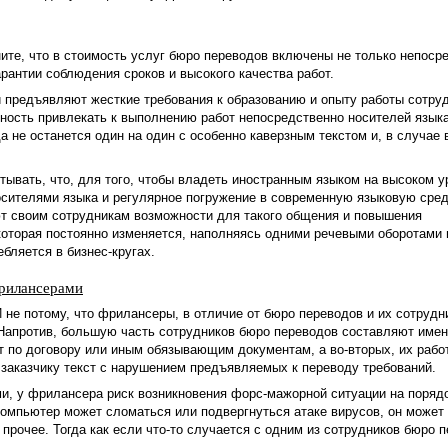
ните, что в стоимость услуг бюро переводов включены не только непоср
арантии соблюдения сроков и высокого качества работ.
 предъявляют жесткие требования к образованию и опыту работы сотруд
ость привлекать к выполнению работ непосредственно носителей языка.
а не останется один на один с особенно каверзным текстом и, в случае
тывать, что, для того, чтобы владеть иностранным языком на высоком у
осителями языка и регулярное погружение в современную языковую сре
ют своим сотрудникам возможности для такого общения и повышения
которая постоянно изменяется, наполняясь одними речевыми оборотами 
бляется в бизнес-кругах.
фрилансерами
е потому, что фрилансеры, в отличие от бюро переводов и их сотрудни
Напротив, большую часть сотрудников бюро переводов составляют име
т по договору или иным обязывающим документам, а во-вторых, их рабо
 заказчику текст с нарушением предъявляемых к переводу требований.
ми, у фрилансера риск возникновения форс-мажорной ситуации на поряд
омпьютер может сломаться или подвергнуться атаке вирусов, он может 
 прочее. Тогда как если что-то случается с одним из сотрудников бюро 