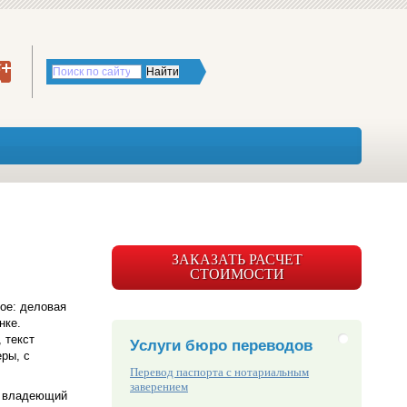
ЗАКАЗАТЬ РАСЧЕТ
СТОИМОСТИ
гое: деловая
нке.
 текст
Услуги бюро переводов
ры, с
Перевод паспорта с нотариальным
заверением
о владеющий