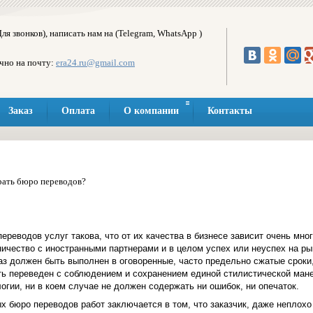
ля звонков), написать нам на (Telegram, WhatsApp )
чно на почту:
era24.ru@gmail.com
Заказ
Оплата
О компании
Контакты
рать бюро переводов?
реводов услуг такова, что от их качества в бизнесе зависит очень мно
ничество с иностранными партнерами и в целом успех или неуспех на ры
з должен быть выполнен в оговоренные, часто предельно сжатые сроки,
ть переведен с соблюдением и сохранением единой стилистической мане
гии, ни в коем случае не должен содержать ни ошибок, ни опечаток.
х бюро переводов работ заключается в том, что заказчик, даже неплох