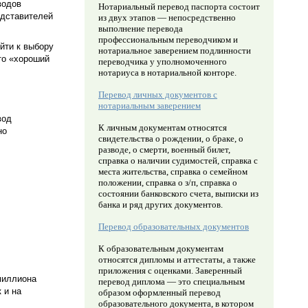
водов
Нотариальный перевод паспорта состоит
едставителей
из двух этапов — непосредственно
выполнение перевода
профессиональным переводчиком и
йти к выбору
нотариальное заверением подлинности
то «хороший
переводчика у уполномоченного
нотариуса в нотариальной конторе.
Перевод личных документов с
нотариальным заверением
вод
К личным документам относятся
но
свидетельства о рождении, о браке, о
разводе, о смерти, военный билет,
справка о наличии судимостей, справка с
места жительства, справка о семейном
положении, справка о з/п, справка о
состоянии банковского счета, выписки из
банка и ряд других документов.
Перевод образовательных документов
К образовательным документам
относятся дипломы и аттестаты, а также
приложения с оценками. Заверенный
миллиона
перевод диплома — это специальным
 и на
образом оформленный перевод
образовательного документа, в котором