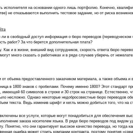
ть исполнителя на основании одного лишь портфолио. Конечно, квалиф
ве) не отказываются выполнить тестовое задание, но от риска возникно
йта
 ли в свободный доступ информация о бюро переводов (переводческом 
ость работ? За что берется дополнительная плата?
 Как и в жизни, внешний вид сотрудников, скорость ответа бюро перев
огут много сказать о работниках и в ряде случаев уберечь от нежелат
 от объема предоставленного заказчиком материала, а также объема и в
ница в 1800 знаков с пробелами. Почему именно 1800? Этот стандарт п
, имеющей 60 символов в строке и 30 строк на странице. Естественно, ч
 было несложно. Однако некоторые недобросовестные бюро переводов о
ъем текста. Ведь изменив шрифт и кегль можно добиться того, что на с
включены все услуги, которые могут понадобиться для обеспечения выс
 выполнение заказа носителем языка. В ряде бюро переводов под видом 
. Понятно, что они гарантирует высокое качество перевода, но тогда ка
венная ошибка может стоить компании контракта, поэтому понятия «сре