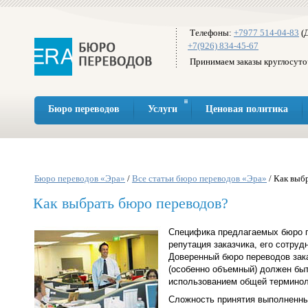
Телефоны:
+7977 514-04-83
(Д
+7(926) 834-45-67
Принимаем заказы круглосуто
Бюро переводов
Услуги
Ценовая политика
Бюро переводов «Эра»
/
Все статьи бюро переводов «Эра»
/ Как выб
Как выбрать бюро переводов?
Специфика предлагаемых бюро пе
репутация заказчика, его сотруд
Доверенный бюро переводов зака
(особенно объемный) должен бы
использованием общей терминоло
Сложность принятия выполненны