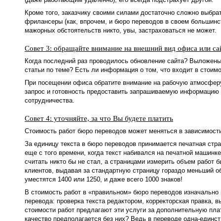
Кроме того, заказчику своими силами достаточно сложно выбра
фрилансеры (как, впрочем, и бюро переводов в своем большинст
мажорных обстоятельств никто, увы, застраховаться не может.
Совет 3: обращайте внимание на внешний вид офиса или са
Когда последний раз проводилось обновление сайта? Выложены
статьи по теме? Есть ли информация о том, что входит в стоим
При посещении офиса обратите внимание на рабочую атмосферу.
запрос и готовность предоставить запрашиваемую информацию м
сотрудничества.
Совет 4: уточняйте, за что Вы будете платить
Стоимость работ бюро переводов может меняться в зависимости
За единицу текста в бюро переводов принимается печатная стра
еще с того времени, когда текст набивался на печатной машинке
считать никто бы не стал, а страницами измерить объем работ
клиентов, выдавая за стандартную страницу гораздо меньший об
уместятся 1400 или 1250, и даже всего 1000 знаков!
В стоимость работ в «правильном» бюро переводов изначально 
перевода: проверка текста редактором, корректорская правка,
стоимости работ предлагают эти услуги за дополнительную плату
качество предполагается без них? Ведь в переводе одна-единст