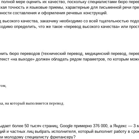
 полной мере оценить их качество, поскольку специалистами бюро пере
кая точность и языковые приемы, характерные для письменной речи пр
енности составления и оформления речевых конструкций.
д высокого качества, заказчику необходимо со всей тщательностью подо
ходимо определить, что же такое «перевод высокого качества» или прос
лнить бюро переводов (технический перевод, медицинский перевод, пере
текст «на выходе» должен обладать рядом параметров, по которым мож
том,
ка, на который выполняется перевод.
ыдает более 50 тысяч страниц, Google примерно 376 000, а Яндекс — 3 
ций и частных лиц выбрать исполнителя, который выполнит работу в срок
или молодому специалисту фрилансеру?