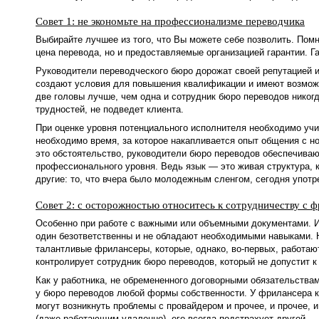
Совет 1: не экономьте на профессионализме переводчика
Выбирайте лучшее из того, что Вы можете себе позволить. Пом
цена перевода, но и предоставляемые организацией гарантии. Г
Руководители переводческого бюро дорожат своей репутацией и
создают условия для повышения квалификации и имеют возможн
две головы лучше, чем одна и сотрудник бюро переводов никогд
трудностей, не подведет клиента.
При оценке уровня потенциального исполнителя необходимо учи
необходимо время, за которое накапливается опыт общения с н
это обстоятельство, руководители бюро переводов обеспечива
профессионального уровня. Ведь язык — это живая структура, 
другие: то, что вчера было молодежным сленгом, сегодня употре
Совет 2: с осторожностью относитесь к сотрудничеству с 
Особенно при работе с важными или объемными документами. И н
один безответственны и не обладают необходимыми навыками. 
талантливые фрилансеры, которые, однако, во-первых, работаю
контролирует сотрудник бюро переводов, который не допустит к
Как у работника, не обремененного договорными обязательства
у бюро переводов любой формы собственности. У фрилансера к
могут возникнуть проблемы с провайдером и прочее, и прочее, и
(даже работающим удаленно), его всегда подстрахует другой.