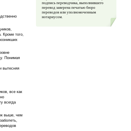
подпись переводчика, выполнившего
перевод заверена печатью бюро
переводов или уполномоченным
едственно
нотариусом.
ников,
 Кроме того,
 возникших
ровне
ду. Понимая
и вытесняя
ков, все как
нно
ту всегда
ок выше, чем
заболеть,
переводов